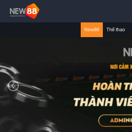
Skip
to
content
New88
Thể thao