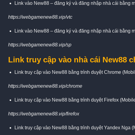
Link vào New88 – đăng ký và đăng nhập nhà cái bằng m
https://webgamenew88.vip/vtc
Link vào New88 – đăng ký và đăng nhập nhà cái bằng m
https://webgamenew88.vip/sp
Link truy cập vào nhà cái New88 c
Link truy cập vào New88 bằng trình duyệt Chrome (Mobi
https://webgamenew88.vip/chrome
Link truy cập vào New88 bằng trình duyệt Firefox (Mobil
https://webgamenew88.vip/firefox
Link truy cập vào New88 bằng trình duyệt Yandex Nga (