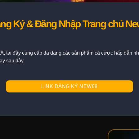
ăng Ký & Đăng Nhập Trang chủ N
 Á, tại đây cung cấp đa dạng các sản phẩm cá cược hấp dẫn như 
ay sau đây.
LINK ĐĂNG KÝ NEW88