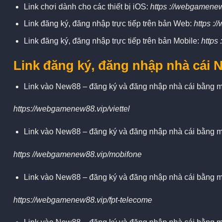
Link chơi dành cho các thiết bị iOS:
https ://webgamenew
Link đăng ký, đăng nhập trực tiếp trên bản Web:
https :
Link đăng ký, đăng nhập trực tiếp trên bản Mobile:
https
Link đăng ký, đăng nhập nhà cái
Link vào New88 – đăng ký và đăng nhập nhà cái bằng mạ
https://webgamenew88.vip/viettel
Link vào New88 – đăng ký và đăng nhập nhà cái bằng 
https //webgamenew88.vip/mobifone
Link vào New88 – đăng ký và đăng nhập nhà cái bằng m
https://webgamenew88.vip/fpt-telecome