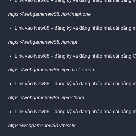
Link vào New88 – đăng ký và đăng nhập nhà cái bằng 
https ://webgamenew88.vip/vinaphone
Link vào New88 – đăng ký và đăng nhập nhà cái bằng 
https ://webgamenew88.vip/vnpt
Link vào New88 – đăng ký và đăng nhập nhà cái bằng C
https ://webgamenew88.vip/cmc-telecom
Link vào New88 – đăng ký và đăng nhập nhà cái bằng m
https ://webgamenew88.vip/netnam
Link vào New88 – đăng ký và đăng nhập nhà cái bằng 
https://webgamenew88.vip/sctv