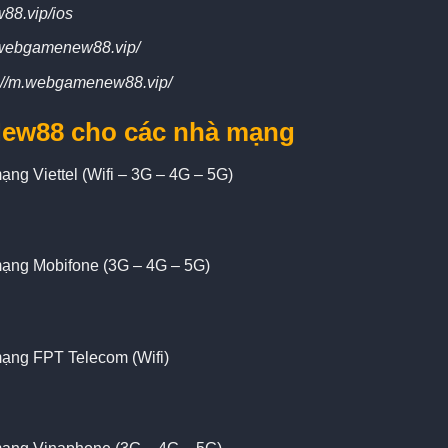
88.vip/ios
//webgamenew88.vip/
 ://m.webgamenew88.vip/
 New88 cho các nhà mạng
ng Viettel (Wifi – 3G – 4G – 5G)
mạng Mobifone (3G – 4G – 5G)
ạng FPT Telecom (Wifi)