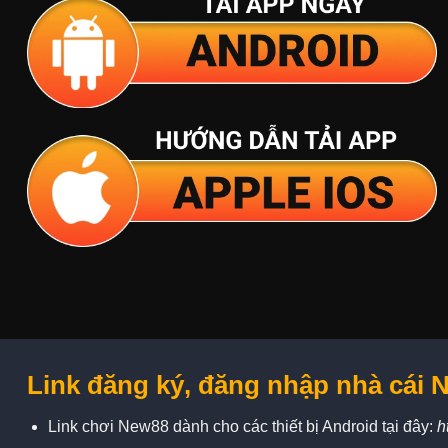
Link đăng ký, đăng nhập nhà cái
Link chơi New88 dành cho các thiết bị Android tại đây:
h