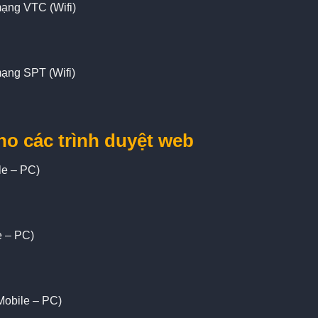
ạng VTC (Wifi)
ạng SPT (Wifi)
ho các trình duyệt web
le – PC)
e – PC)
Mobile – PC)