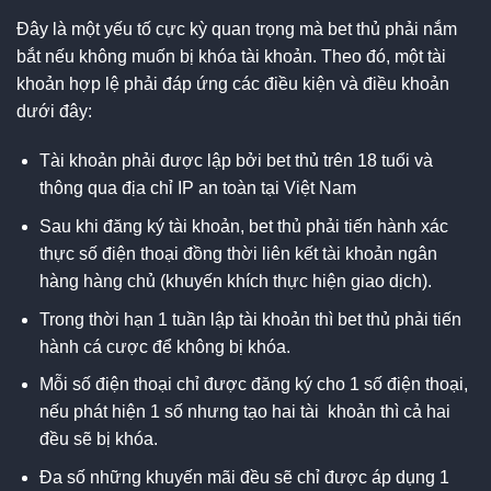
Đây là một yếu tố cực kỳ quan trọng mà bet thủ phải nắm
bắt nếu không muốn bị khóa tài khoản. Theo đó, một tài
khoản hợp lệ phải đáp ứng các điều kiện và điều khoản
dưới đây:
Tài khoản phải được lập bởi bet thủ trên 18 tuổi và
thông qua địa chỉ IP an toàn tại Việt Nam
Sau khi đăng ký tài khoản, bet thủ phải tiến hành xác
thực số điện thoại đồng thời liên kết tài khoản ngân
hàng hàng chủ (khuyến khích thực hiện giao dịch).
Trong thời hạn 1 tuần lập tài khoản thì bet thủ phải tiến
hành cá cược để không bị khóa.
Mỗi số điện thoại chỉ được đăng ký cho 1 số điện thoại,
nếu phát hiện 1 số nhưng tạo hai tài khoản thì cả hai
đều sẽ bị khóa.
Đa số những khuyến mãi đều sẽ chỉ được áp dụng 1