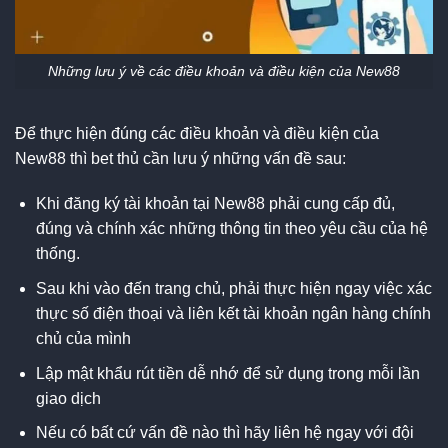
Những lưu ý về các điều khoản và điều kiện của New88
Để thực hiện đúng các điều khoản và điều kiện của
New88 thì bet thủ cần lưu ý những vấn đề sau:
Khi đăng ký tài khoản tại New88 phải cung cấp đủ,
đúng và chính xác những thông tin theo yêu cầu của hệ
thống.
Sau khi vào đến trang chủ, phải thực hiện ngay việc xác
thực số điện thoại và liên kết tài khoản ngân hàng chính
chủ của mình
Lập mật khẩu rút tiền dễ nhớ để sử dụng trong mỗi lần
giao dịch
Nếu có bất cứ vấn đề nào thì hãy liên hệ ngay với đội