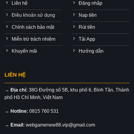
Liên hệ
Đăng nhập
Điều khoản sử dụng
Nạp tiền
Chính sách bảo mật
Rút tiền
Miễn trừ trách nhiệm
Tải App
Khuyến mãi
Hướng dẫn
LIÊN HỆ
→ Địa chỉ:
38G Đường số 5B, khu phố 6, Bình Tân, Thành
phố Hồ Chí Minh, Việt Nam
→ Hotline:
0815 760 531
→ Email:
webgamenew88.vip@gmail.com