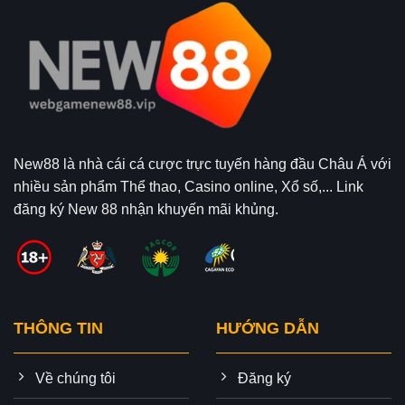
New88
là nhà cái cá cược trực tuyến hàng đầu Châu Á với
nhiều sản phẩm Thể thao, Casino online, Xổ số,... Link
đăng ký New 88 nhận khuyến mãi khủng.
THÔNG TIN
HƯỚNG DẪN
Về chúng tôi
Đăng ký